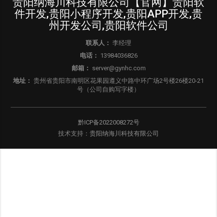
贵阳纳海川科技有限公司【官网】贵阳软
件开发,贵阳小程序开发,贵阳APP开发,贵
州开发公司,贵阳软件公司
联系人：
李经理
电话：
13984036826
邮箱：
server@gynhc.com
地址：
贵州省贵阳市南明区花果园遵义中路中环广场2号楼26楼20-21
号（公司自购写字楼）
黔ICP备2022008272号
技术支持：
贵阳纳海川科技有限公司