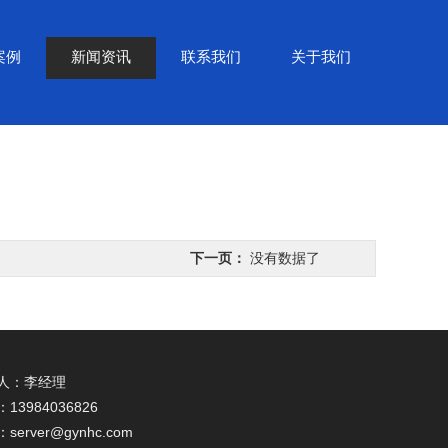
案例
新闻资讯
联系我们
关于我们
下一页：
没有数据了
人：
李经理
：
13984036826
：
server@gynhc.com