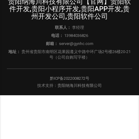
贵阳纳海川科技有限公司【官网】贵阳软
件开发,贵阳小程序开发,贵阳APP开发,贵
州开发公司,贵阳软件公司
联系人：
李经理
电话：
13984036826
邮箱：
server@gynhc.com
地址：
贵州省贵阳市南明区花果园遵义中路中环广场2号楼26楼20-21
号（公司自购写字楼）
黔ICP备2022008272号
技术支持：
贵阳纳海川科技有限公司